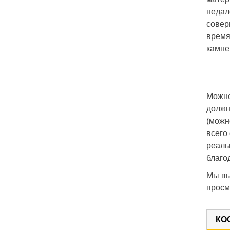
недал
совер
время
камне
Можно
должн
(можн
всего
реаль
благо
Мы вы
просм
КО