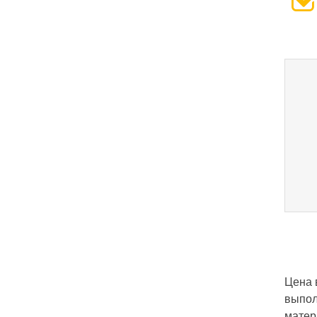
Цена 
выпол
матер